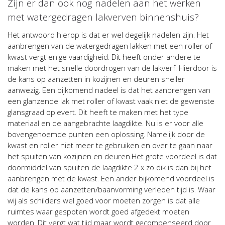
Zijn er dan ook nog nadelen aan het werken
met watergedragen lakverven binnenshuis?
Het antwoord hierop is dat er wel degelijk nadelen zijn. Het
aanbrengen van de watergedragen lakken met een roller of
kwast vergt enige vaardigheid. Dit heeft onder andere te
maken met het snelle doordrogen van de lakverf. Hierdoor is
de kans op aanzetten in kozijnen en deuren sneller
aanwezig. Een bijkomend nadeel is dat het aanbrengen van
een glanzende lak met roller of kwast vaak niet de gewenste
glansgraad oplevert. Dit heeft te maken met het type
materiaal en de aangebrachte laagdikte. Nu is er voor alle
bovengenoemde punten een oplossing. Namelijk door de
kwast en roller niet meer te gebruiken en over te gaan naar
het spuiten van kozijnen en deuren.Het grote voordeel is dat
doormiddel van spuiten de laagdikte 2 x zo dik is dan bij het
aanbrengen met de kwast. Een ander bijkomend voordeel is
dat de kans op aanzetten/baanvorming verleden tijd is. Waar
wij als schilders wel goed voor moeten zorgen is dat alle
ruimtes waar gespoten wordt goed afgedekt moeten
worden. Dit vergt wat tijd maar wordt gecompenseerd door