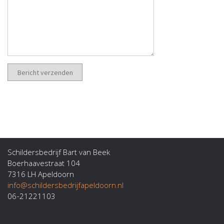
Schildersbedrijf Bart van Beek
Boerhaavestraat 104
7316 LH Apeldoorn
info@schildersbedrijfapeldoorn.nl
06-21221103